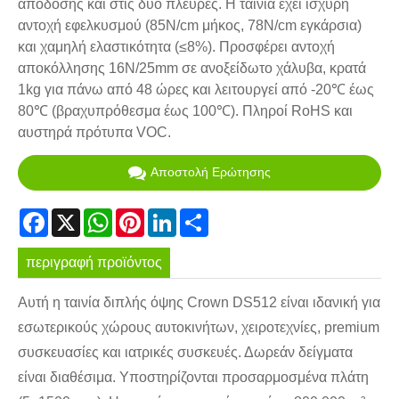
απόδοσης και στις δύο πλευρές. Η ταινία έχει ισχυρή
αντοχή εφελκυσμού (85N/cm μήκος, 78N/cm εγκάρσια)
και χαμηλή ελαστικότητα (≤8%). Προσφέρει αντοχή
αποκόλλησης 16N/25mm σε ανοξείδωτο χάλυβα, κρατά
1kg για πάνω από 48 ώρες και λειτουργεί από -20℃ έως
80℃ (βραχυπρόθεσμα έως 100℃). Πληροί RoHS και
αυστηρά πρότυπα VOC.
Αποστολή Ερώτησης
Facebook
X
WhatsApp
Pinterest
LinkedIn
Share
περιγραφή προϊόντος
Αυτή η ταινία διπλής όψης Crown DS512 είναι ιδανική για
εσωτερικούς χώρους αυτοκινήτων, χειροτεχνίες, premium
συσκευασίες και ιατρικές συσκευές. Δωρεάν δείγματα
είναι διαθέσιμα. Υποστηρίζονται προσαρμοσμένα πλάτη