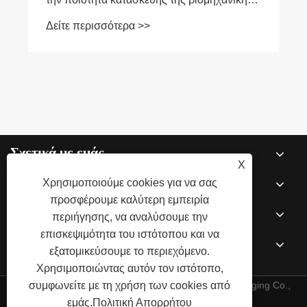
κολλητικής ταινίας
Δείτε περισσότερα >>
Σχετικά με εμάς
X
Προϊόντα
Χρησιμοποιούμε cookies για να σας
προσφέρουμε καλύτερη εμπειρία
Νέα
περιήγησης, να αναλύσουμε την
επισκεψιμότητα του ιστότοπου και να
Επικοινωνήστε μαζί μας
εξατομικεύσουμε το περιεχόμενο.
Χρησιμοποιώντας αυτόν τον ιστότοπο,
Πνευματικά δικαιώματα © 2025 Qingdao Norpie Packaging Co.,
συμφωνείτε με τη χρήση των cookies από
εμάς.
Πολιτική Απορρήτου
Ltd. Με την επιφύλαξη παντός δικαιώματος.